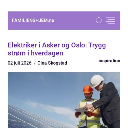
FAMILIENSHJEM.
no
Elektriker i Asker og Oslo: Trygg
strøm i hverdagen
inspiration
02 juli 2026
Olea Skogstad