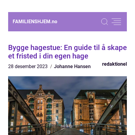
FAMILIENSHJEM.
no
Bygge hagestue: En guide til å skape
et fristed i din egen hage
redaktionel
28 desember 2023
Johanne Hansen