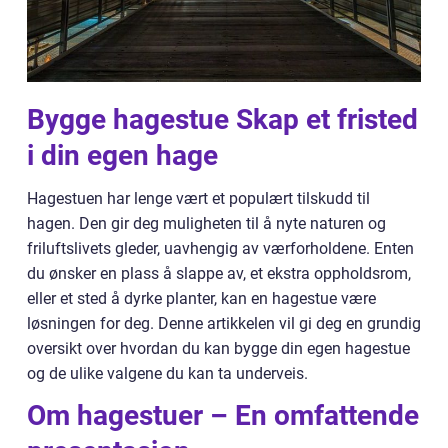
Bygge hagestue Skap et fristed
i din egen hage
Hagestuen har lenge vært et populært tilskudd til
hagen. Den gir deg muligheten til å nyte naturen og
friluftslivets gleder, uavhengig av værforholdene. Enten
du ønsker en plass å slappe av, et ekstra oppholdsrom,
eller et sted å dyrke planter, kan en hagestue være
løsningen for deg. Denne artikkelen vil gi deg en grundig
oversikt over hvordan du kan bygge din egen hagestue
og de ulike valgene du kan ta underveis.
Om hagestuer – En omfattende