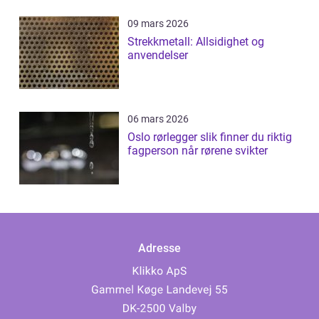
09 mars 2026
Strekkmetall: Allsidighet og
anvendelser
06 mars 2026
Oslo rørlegger slik finner du riktig
fagperson når rørene svikter
Adresse