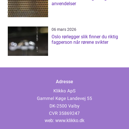
anvendelser
06 mars 2026
Oslo rørlegger slik finner du riktig
fagperson når rørene svikter
Adresse
web:
www.klikko.dk