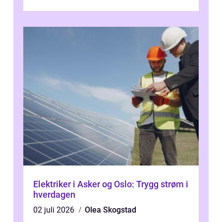
lite, kan bøyes, skjules i take...
Elektriker i Asker og Oslo: Trygg strøm i
hverdagen
02 juli 2026
Olea Skogstad