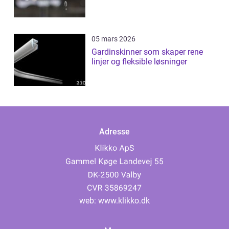
05 mars 2026
Gardinskinner som skaper rene
linjer og fleksible løsninger
Adresse
web:
www.klikko.dk