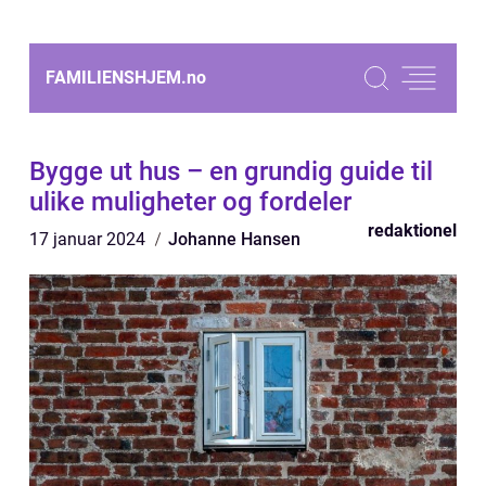
FAMILIENSHJEM.
no
Bygge ut hus – en grundig guide til
ulike muligheter og fordeler
redaktionel
17 januar 2024
Johanne Hansen