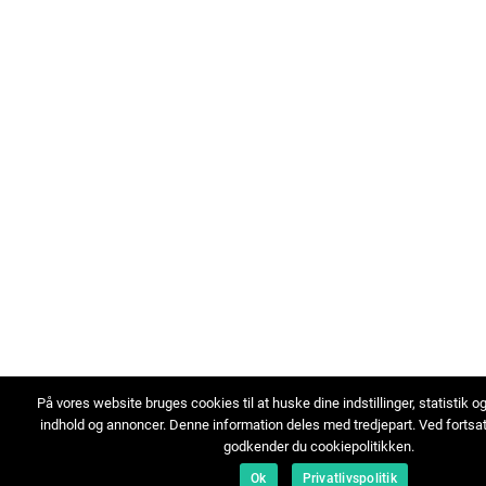
På vores website bruges cookies til at huske dine indstillinger, statistik o
indhold og annoncer. Denne information deles med tredjepart. Ved fortsa
godkender du cookiepolitikken.
Ok
Privatlivspolitik