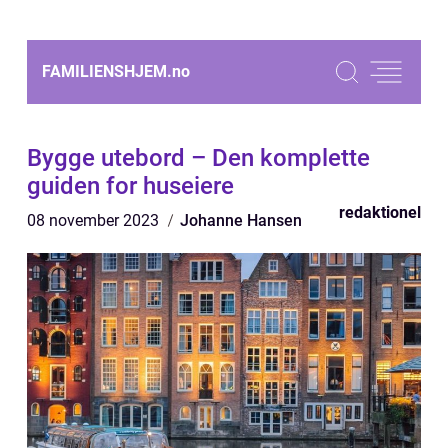
FAMILIENSHJEM.
no
Bygge utebord – Den komplette
guiden for huseiere
redaktionel
08 november 2023
Johanne Hansen