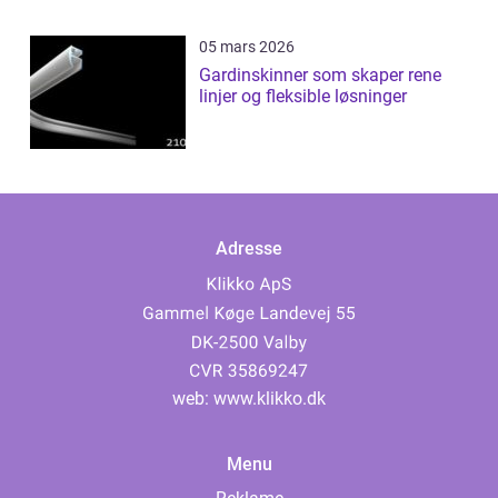
05 mars 2026
Gardinskinner som skaper rene
linjer og fleksible løsninger
Adresse
web:
www.klikko.dk
Menu