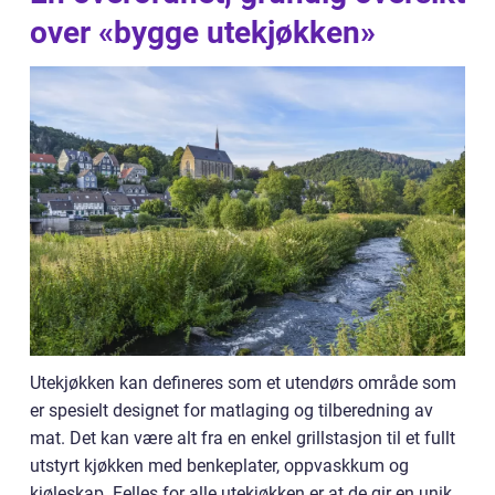
over «bygge utekjøkken»
Utekjøkken kan defineres som et utendørs område som
er spesielt designet for matlaging og tilberedning av
mat. Det kan være alt fra en enkel grillstasjon til et fullt
utstyrt kjøkken med benkeplater, oppvaskkum og
kjøleskap. Felles for alle utekjøkken er at de gir en unik