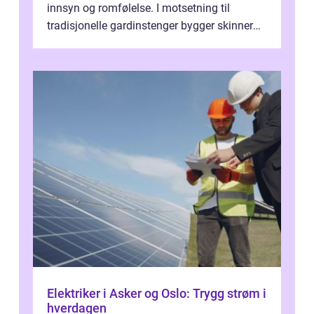
innsyn og romfølelse. I motsetning til
tradisjonelle gardinstenger bygger skinner
lite, kan bøyes, skjules i take...
Elektriker i Asker og Oslo: Trygg strøm i
hverdagen