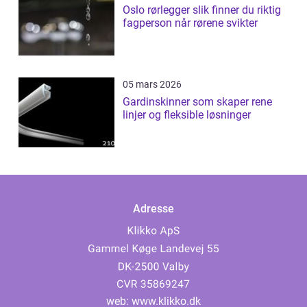
Oslo rørlegger slik finner du riktig
fagperson når rørene svikter
05 mars 2026
Gardinskinner som skaper rene
linjer og fleksible løsninger
Adresse
web:
www.klikko.dk