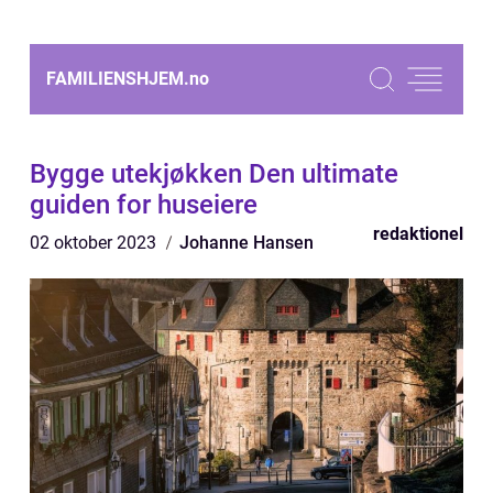
FAMILIENSHJEM.
no
Bygge utekjøkken Den ultimate
guiden for huseiere
redaktionel
02 oktober 2023
Johanne Hansen