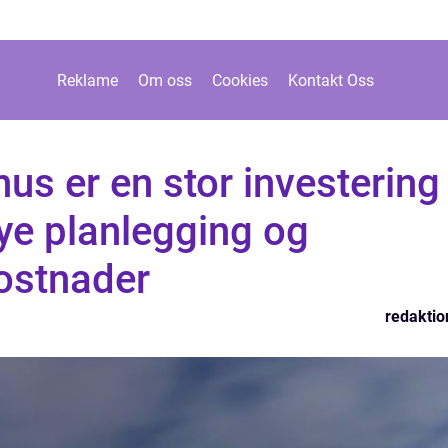
Reklame
Om oss
Cookies
Kontakt Oss
hus er en stor investering
ye planlegging og
kostnader
redaktio