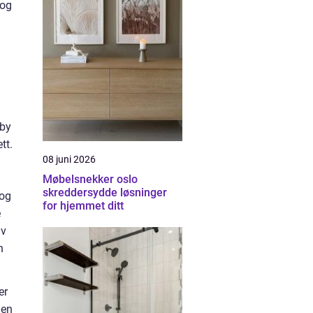
 og
lby
tt.
08 juni 2026
Møbelsnekker oslo
skreddersydde løsninger
 og
for hjemmet ditt
e
av
n
er
 en