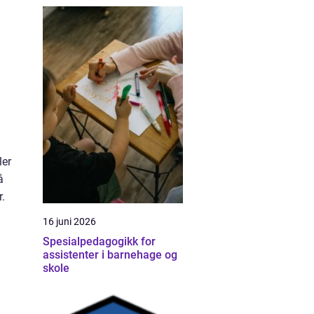
ler
å
.
16 juni 2026
Spesialpedagogikk for
assistenter i barnehage og
skole