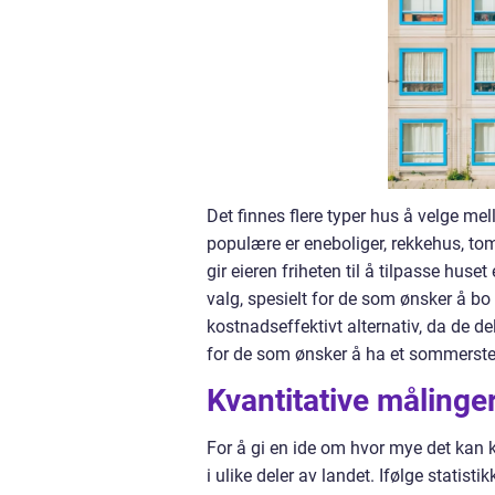
Det finnes flere typer hus å velge me
populære er eneboliger, rekkehus, tom
gir eieren friheten til å tilpasse hu
valg, spesielt for de som ønsker å b
kostnadseffektivt alternativ, da de de
for de som ønsker å ha et sommersted e
Kvantitative målinge
For å gi en ide om hvor mye det kan 
i ulike deler av landet. Ifølge statist