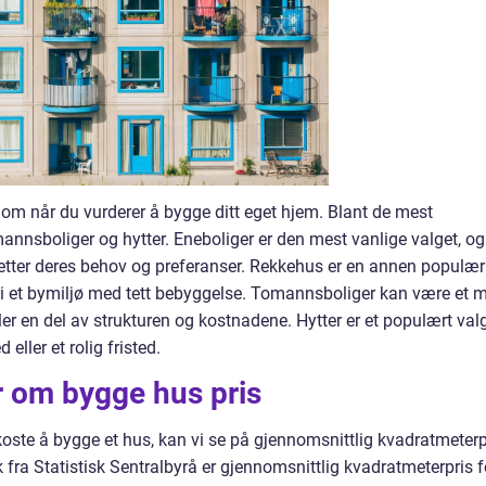
llom når du vurderer å bygge ditt eget hjem. Blant de mest
annsboliger og hytter. Eneboliger er den mest vanlige valget, og
set etter deres behov og preferanser. Rekkehus er en annen populær
o i et bymiljø med tett bebyggelse. Tomannsboliger kan være et 
ler en del av strukturen og kostnadene. Hytter er et populært val
ller et rolig fristed.
r om bygge hus pris
koste å bygge et hus, kan vi se på gjennomsnittlig kvadratmeterp
ikk fra Statistisk Sentralbyrå er gjennomsnittlig kvadratmeterpris f