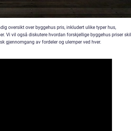
ndig oversikt over byggehus pris, inkludert ulike typer hus,
. Vi vil også diskutere hvordan forskjellige byggehus priser skil
risk gjennomgang av fordeler og ulemper ved hver.