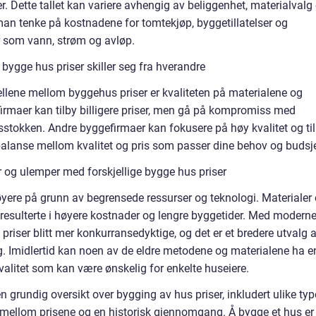
r. Dette tallet kan variere avhengig av beliggenhet, materialvalg
 man tenke på kostnadene for tomtekjøp, byggetillatelser og
tur som vann, strøm og avløp.
bygge hus priser skiller seg fra hverandre
ellene mellom byggehus priser er kvaliteten på materialene og
rmaer kan tilby billigere priser, men gå på kompromiss med
dsstokken. Andre byggefirmaer kan fokusere på høy kvalitet og ti
n balanse mellom kvalitet og pris som passer dine behov og budsje
 og ulemper med forskjellige bygge hus priser
 høyere på grunn av begrensede ressurser og teknologi. Materialer
resulterte i høyere kostnader og lengre byggetider. Med modern
priser blitt mer konkurransedyktige, og det er et bredere utvalg 
ig. Imidlertid kan noen av de eldre metodene og materialene ha e
alitet som kan være ønskelig for enkelte huseiere.
en grundig oversikt over bygging av hus priser, inkludert ulike typ
er mellom prisene og en historisk gjennomgang. Å bygge et hus er