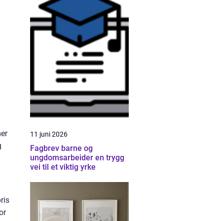
mer
11 juni 2026
g
Fagbrev barne og
ungdomsarbeider en trygg
vei til et viktig yrke
ris
or