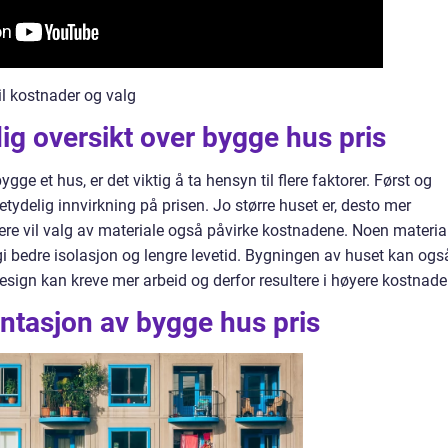
il kostnader og valg
ig oversikt over bygge hus pris
e et hus, er det viktig å ta hensyn til flere faktorer. Først og
etydelig innvirkning på prisen. Jo større huset er, desto mer
idere vil valg av materiale også påvirke kostnadene. Noen materia
i bedre isolasjon og lengre levetid. Bygningen av huset kan ogs
sign kan kreve mer arbeid og derfor resultere i høyere kostnader
ntasjon av bygge hus pris