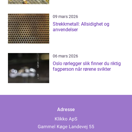
09 mars 2026
Strekkmetall: Allsidighet og
anvendelser
06 mars 2026
Oslo rørlegger slik finner du riktig
fagperson når rørene svikter
Adresse