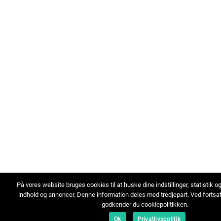
På vores website bruges cookies til at huske dine indstillinger, statistik o
indhold og annoncer. Denne information deles med tredjepart. Ved fortsa
godkender du cookiepolitikken.
Ok
Privatlivspolitik