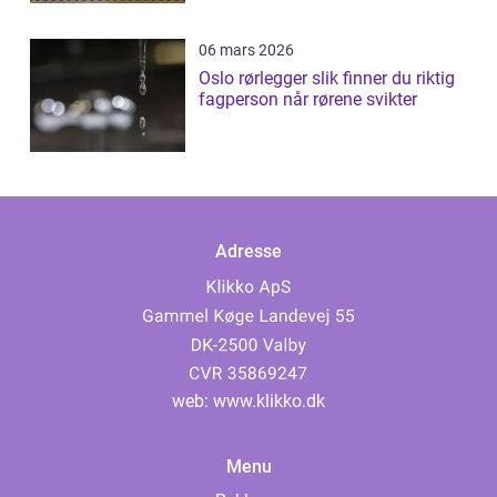
06 mars 2026
Oslo rørlegger slik finner du riktig
fagperson når rørene svikter
Adresse
web:
www.klikko.dk
Menu